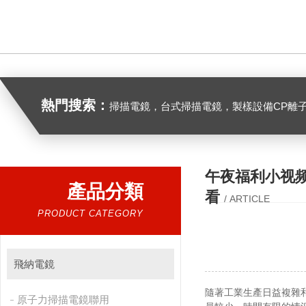
熱門搜索：
掃描電鏡，台式掃描電鏡，製樣設備CP離子研磨儀，原位樣品杆，可視化顆粒檢測，高
午夜福利小视
產品分類
看
/ ARTICLE
PRODUCT CATEGORY
飛納電鏡
隨著工業生產日益複雜
原子力掃描電鏡聯用