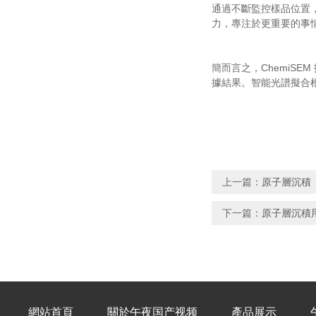
通過不斷監控樣品位置，
力，專注於更重要的事
簡而言之，ChemiS
據結果。智能光譜擬合
上一篇：
原子層沉積（
下一篇：
原子層沉積
網站首頁
關於午夜国产视频
產品展示