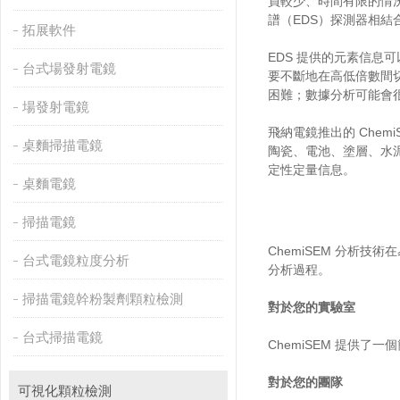
員較少、時間有限的情況
譜（EDS）探測器相
拓展軟件
EDS 提供的元素信息
台式場發射電鏡
要不斷地在高低倍數間
困難；數據分析可能會
場發射電鏡
飛納電鏡推出的 Che
桌麵掃描電鏡
陶瓷、電池、塗層、水
定性定量信息。
桌麵電鏡
掃描電鏡
ChemiSEM 分析
台式電鏡粒度分析
分析過程。
掃描電鏡幹粉製劑顆粒檢測
對於您的實驗室
台式掃描電鏡
ChemiSEM 提供
對於您的團隊
可視化顆粒檢測